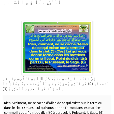
ٱلْأَرْضِ وَلَا فِى ٱلسَّمَآءِ
إِنَّ ٱللَّهَ لَا يَخْفَىٰ عَلَيْهِ شَىْءٌۭ فِى ٱلْأَرْضِ وَلَا فِى
لَآ
ۚ
ٱلسَّمَآءِ (٥) هُوَ ٱلَّذِى يُصَوِّرُكُمْ فِى ٱلْأَرْحَامِ كَيْفَ يَشَآءُ
إِلَٰهَ إِلَّا هُوَ ٱلْعَزِيزُ ٱلْحَكِيمُ (٦)
Rien, vraiment, ne se cache d'Allah de ce qui existe sur la terre ou
dans le ciel. (5) C'est Lui qui vous donne forme dans les matrices
comme Il veut. Point de divinité à part Lui, le Puissant, le Sage. (6)