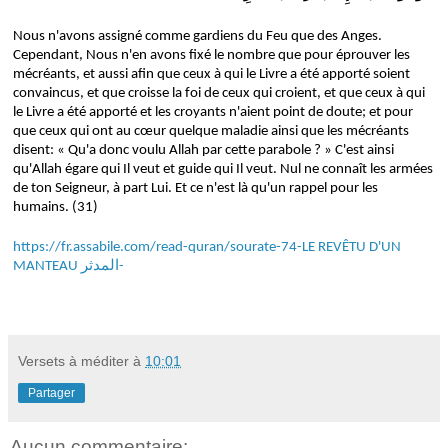
Nous n'avons assigné comme gardiens du Feu que des Anges.
Cependant, Nous n'en avons fixé le nombre que pour éprouver les
mécréants, et aussi afin que ceux à qui le Livre a été apporté soient
convaincus, et que croisse la foi de ceux qui croient, et que ceux à qui
le Livre a été apporté et les croyants n'aient point de doute; et pour
que ceux qui ont au cœur quelque maladie ainsi que les mécréants
disent: « Qu'a donc voulu Allah par cette parabole ? » C'est ainsi
qu'Allah égare qui Il veut et guide qui Il veut. Nul ne connaît les armées
de ton Seigneur, à part Lui. Et ce n'est là qu'un rappel pour les
humains.
(31)
https://fr.assabile.com/read-quran/sourate-74-LE REVÊTU D'UN
MANTEAU المدثر-
Versets à méditer
à
10:01
Partager
Aucun commentaire: