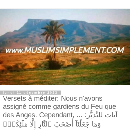
lundi 11 décembre 2023
Versets à méditer: Nous n'avons
assigné comme gardiens du Feu que
des Anges. Cependant, ... آيات للتَّدبٌّر:
وَمَا جَعَلْنَآ أَصْحَٰبَ ٱلنَّارِ إِلَّا مَلَٰٓئِكَةًۭ