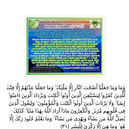
وَمَا جَعَلْنَا عِدَّتَهُمْ إِلَّا فِتْنَةًۭ
ۙ
وَمَا وَمَا جَعَلْنَآ أَصْحَٰبَ ٱلنَّارِ إِلَّا مَلَٰٓئِكَةًۭ
لِّلَّذِينَ كَفَرُوا۟ لِيَسْتَيْقِنَ ٱلَّذِينَ أُوتُوا۟ ٱلْكِتَٰبَ وَيَزْدَادَ ٱلَّذِينَ ءَامَنُوٓا۟
وَلِيَقُولَ ٱلَّذِينَ
ۙ
وَلَا يَرْتَابَ ٱلَّذِينَ أُوتُوا۟ ٱلْكِتَٰبَ وَٱلْمُؤْمِنُونَ
ۙ
إِيمَٰنًۭا
كَذَٰلِكَ
ۚ
فِى قُلُوبِهِم مَّرَضٌۭ وَٱلْكَٰفِرُونَ مَاذَآ أَرَادَ ٱللَّهُ بِهَٰذَا مَثَلًۭا
وَمَا يَعْلَمُ جُنُودَ رَبِّكَ إِلَّا
ۚ
يُضِلُّ ٱللَّهُ مَن يَشَآءُ وَيَهْدِى مَن يَشَآءُ
وَمَا هِىَ إِلَّا ذِكْرَىٰ لِلْبَشَرِ (٣١)
ۚ
هُوَ