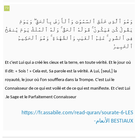
73
وَيَوْمَ
ۖ
وَهُوَ ٱلَّذِى خَلَقَ ٱلسَّمَٰوَٰتِ وَٱلْأَرْضَ بِٱلْحَقِّ
وَلَهُ ٱلْمُلْكُ يَوْمَ يُنفَخُ
ۚ
قَوْلُهُ ٱلْحَقُّ
ۚ
يَقُولُ كُن فَيَكُونُ
وَهُوَ ٱلْحَكِيمُ
ۚ
عَٰلِمُ ٱلْغَيْبِ وَٱلشَّهَٰدَةِ
ۚ
فِى ٱلصُّورِ
ٱلْخَبِيرُ
Et c'est Lui qui a créé les cieux et la terre, en toute vérité. Et le jour où
Il dit: « Sois ! » Cela est, Sa parole est la vérité. A Lui, [seul,] la
royauté, le jour où l'on soufflera dans la Trompe. C'est Lui le
Connaisseur de ce qui est voilé et de ce qui est manifeste. Et c'est Lui
le Sage et le Parfaitement Connaisseur.
https://fr.assabile.com/read-quran/sourate-6-LES
BESTIAUX الأنعام-