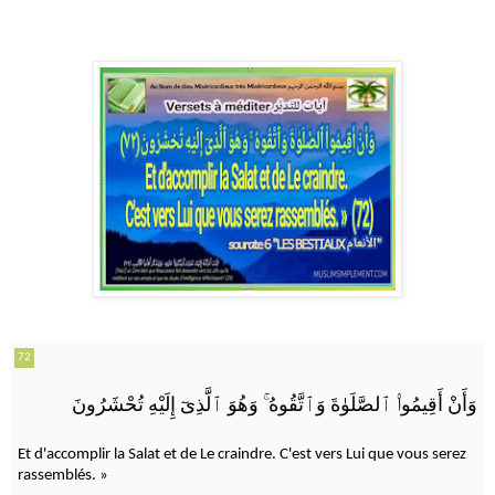
72
وَهُوَ ٱلَّذِىٓ إِلَيْهِ تُحْشَرُونَ
ۚ
وَأَنْ أَقِيمُوا۟ ٱلصَّلَوٰةَ وَٱتَّقُوهُ
Et d'accomplir la Salat et de Le craindre. C'est vers Lui que vous serez
rassemblés. »