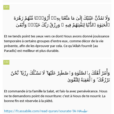
131
وَلَا تَمُدَّنَّ عَيْنَيْكَ إِلَىٰ مَا مَتَّعْنَا بِهِۦٓ أَزْوَٰجًۭا مِّنْهُمْ زَهْرَةَ
وَرِزْقُ رَبِّكَ خَيْرٌۭ وَأَبْقَىٰ
ۚ
ٱلْحَيَوٰةِ ٱلدُّنْيَا لِنَفْتِنَهُمْ فِيهِ
Et ne tends point tes yeux vers ce dont Nous avons donné jouissance
temporaire à certains groupes d'entre eux, comme décor de la vie
présente, afin de les éprouver par cela. Ce qu'Allah fournit (au
Paradis) est meilleur et plus durable.
132
نَّحْنُ
ۖ
لَا نَسْـَٔلُكَ رِزْقًۭا
ۖ
وَأْمُرْ أَهْلَكَ بِٱلصَّلَوٰةِ وَٱصْطَبِرْ عَلَيْهَا
وَٱلْعَٰقِبَةُ لِلتَّقْوَىٰ
ۗ
نَرْزُقُكَ
Et commande à ta famille la Salat, et fais-la avec persévérance. Nous
ne te demandons point de nourriture: c'est à Nous de te nourrir. La
bonne fin est réservée à la piété.
https://fr.assabile.com/read-quran/sourate-TA-HAطه-