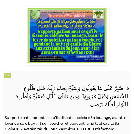
130
فَٱصْبِرْ عَلَىٰ مَا يَقُولُونَ وَسَبِّحْ بِحَمْدِ رَبِّكَ قَبْلَ طُلُوعِ
وَمِنْ ءَانَآئِ ٱلَّيْلِ فَسَبِّحْ وَأَطْرَافَ
ۖ
ٱلشَّمْسِ وَقَبْلَ غُرُوبِهَا
ٱلنَّهَارِ لَعَلَّكَ تَرْضَىٰ
Supporte patiemment ce qu'ils disent et célèbre Sa louange, avant le
lever du soleil, avant son coucher et pendant la nuit; et exalte Sa
Gloire aux extrémités du jour. Peut-être auras-tu satisfaction: