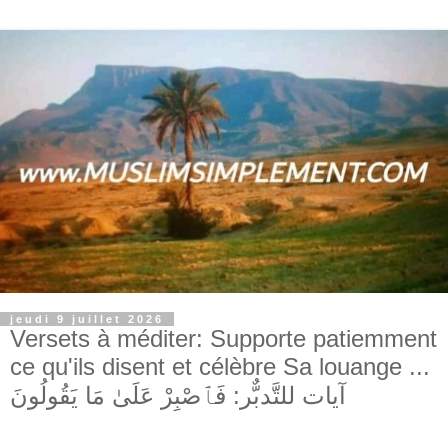
jeudi 9 juillet 2026
Versets à méditer: Supporte patiemment
ce qu'ils disent et célèbre Sa louange ...
آيات للتَّدبٌّر: فَٱصْبِرْ عَلَىٰ مَا يَقُولُونَ