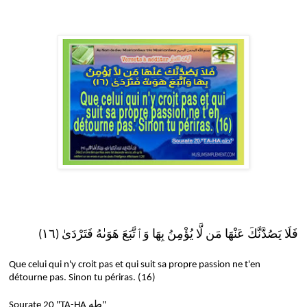
فَلَا يَصُدَّنَّكَ عَنْهَا مَن لَّا يُؤْمِنُ بِهَا وَٱتَّبَعَ هَوَىٰهُ فَتَرْدَىٰ (١٦)
Que celui qui n'y croit pas et qui suit sa propre passion ne t'en
détourne pas. Sinon tu périras. (16)
Sourate 20 "TA-HA طه"