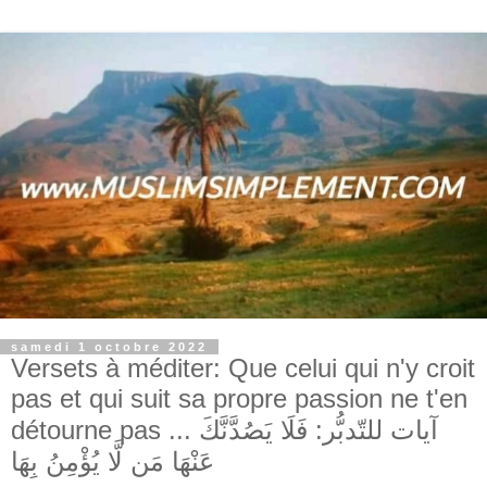
samedi 1 octobre 2022
Versets à méditer: Que celui qui n'y croit
pas et qui suit sa propre passion ne t'en
détourne pas ... آيات للتّدبُّر: فَلَا يَصُدَّنَّكَ
عَنْهَا مَن لَّا يُؤْمِنُ بِهَا