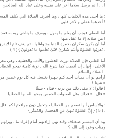
! ثم يرسل سلاما آخر على نفسه وعلى عباد الله الصالحين . . !
ما أحلى هذه الكلمات كلها ، وما أشرف الصلاة التي يكلف المسلم بأدائها، والمهم أمران :
أحدهما عقلي والآخر قلبي !
أما العقلى فيجب أن يعلم ما يقول ، ويعرف ما يناجي ربه به فقد 
من صلاته إلا ما عقل منها !
أما أن يكون سكران بخمرة الدنيا وشواغلها ، ثم يقف تائها لايدري 
تَقرَبُوا الصَّلوٰةَ وَأَنتُم سُكٰرىٰ حَتّىٰ تَعلَموا ما تَقولونَ } ( 4 ) .
أما القلبي فإن الصلاة تورث الخشوع والأدب والخشية ، وهي معر
الأعلى ، إنها ـ إن أقيمت كما شرع الله ـ توبة كاملة تمحو الخطاي
الصلاة والسلام :
شينا ؟ »
قالوا : لا يبقى ذلك من درنه - قذاه - شيئًا !
قال : « فذلك مثل الصلوات الخمس يمحو الله بها الخطايا »
والأساس أنها تعصم من الخطايا ، وتحول دون مواقعتها كما قال تعالى :
{ إِنَّ الصَّلوٰةَ تَنهىٰ عَنِ الفَحشاءِ وَالمُنكَرِ } ( 5 ) .
بيد أن البـشـر ضـعـاف وقـد تهي إرادتهم أمام إغراء ما ، ويزل
ومتاب وعود إلى الله ؟