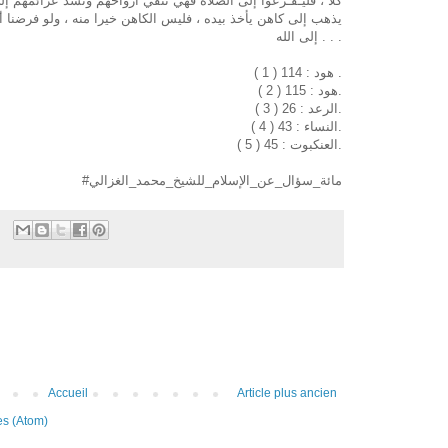
كلا ، فليـفـزعوا إلى الصلاة فهي تنقي أرواحهم وتشد عزائمهم إ
يذهب إلى كاهن يأخذ بيده ، فليس الكاهن خيرا منه ، ولو فرضنا أنه
إلى الله . . .
( 1 ) هود : 114 .
( 2 ) هود : 115.
( 3 ) الرعد : 26.
( 4 ) النساء : 43.
( 5 ) العنكبوت : 45.
#مائة_سؤال_عن_الإسلام_للشيخ_محمد_الغزالي
Accueil
Article plus ancien
es (Atom)