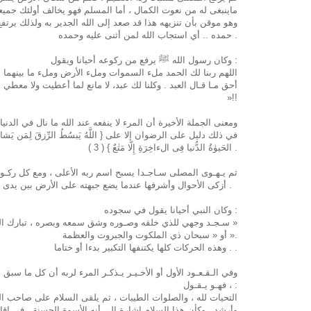
ماينبغى له من نعوت الكمال ، أما المسلم فهو يخالف أولئك جميعا
وهو موقن بأن تنزيهه هذا قد صعد إلى الله الجدير به ولذلك يرتف
حمده .. أي استجاب الله لمن أثنى عليه وحمده .
وكان رسول الله ﷺ يرفع من ركوعه أحيانا ويقول :
أحق مـا قـال العبد . وكلنا لك عبد، لا مانع لما أعطيت ولا معطي ل
»!!
ومعنى الجملة الأخيرة أن المرء لا ينفعه عند الله ما نال في الد
في ذلك دليل على الرضوان إلا على { اللَّهُ يَبسُطُ الرِّزقَ لِمَن يَشاءُ وَيَقد
الحَيوٰةُ الدُّنيا فِى الءاخِرَةِ إِلّا مَتٰعٌ } ( 3 ) .
ثم يـهـوى المصلى سـاجـدا يسبح اسم ربه الأعلى ، ومع كل ركـو
أزكى الأحوال وأشرفها عندما يضع جبهته على الأرض بين يدى ربه ، فليدع بما شاء .
وكان النبي أحيانا يقول في سجوده :
« سـجـد وجهي للذي خلقه وصـوره وشق سمعه وبصره ، تبارك الله أحسن الخالقين »
أو « سبحان ذي الملكوت والجبروت والعظمة ».
وهذه الحركات كلها يكتنفها التكبير بدءا أو ختاما . .
وفي الـقـعـود الأول أو الأخـيـر يـذكـر المرء لربه أن كل ما سبق
، فهـو يـقـول :
التحيات لله ، والصلوات الطيبات ، ثم يلقى السلام على صاحب ال
وأرشد ، وكأن هذا السلام إشارة إلى أنه الأسوة الحسنة ، في إقام