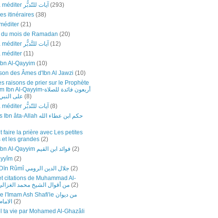
(293)
Versets à méditer آيات للتّدبُّر
es itinéraires
(38)
méditer
(21)
e du mois de Ramadan
(20)
(12)
Versets à méditer آيات للتَّدبٌّر
à méditer
(11)
Ibn Al-Qayyim
(10)
son des Âmes d'Ibn Al Jawzi
(10)
s raisons de prier sur le Prophète
Par l’imam Ibn Al-Qayyim-أربع
(8)
على النبي-
(8)
Versets à méditer آيات للتّدبُّر
Sagesses Ibn âta-Allah حكم ابن عطاء الله
faire la prière avec Les petites
 et les grandes
(2)
(2)
Fawâ’id Ibn Al-Qayyim فوائد ابن القيم
ayyîm
(2)
(2)
Jalāl ad-Dīn Rûmî جلال الدين الرومي
et citations de Muhammad Al-
(2)
ghazali-من أقوال الشيخ محمد الغزال
ème de l'Imam Ash Shafi'ie
(2)
الاما
 ta vie par Mohamed Al-Ghazâli