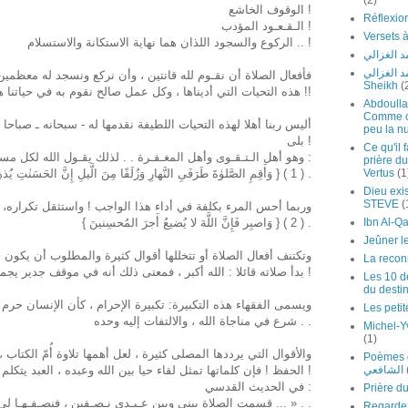
(2)
الوقوف الخاشع !
الـقـعـود المؤدب !
الركوع والسجود اللذان هما نهاية الاستكانة والاستسلام .. !
 الغزالي
Mohamed Al-Ghazâl
فأفعال الصلاة أن نقـوم لله قانتين ، وأن نركع ونسجد له معظمين 
Sheikh
(
هذه التحيات التي أديناها ، وكل عمل صالح نقوم به في حياتنا هو لك وحدك ياربنا الكبير !!
Abdoulla
Comme cel
أليس ربنا أهلا لهذه التحيات اللطيفة نقدمها له - سبحانه ـ صباحا
peu la nu
بلى !
Ce qu'il 
وهو أهل الـتـقـوى وأهل المغـفـرة . . لذلك يقـول الله لكل مسلم :
prière du
{ وَأَقِمِ الصَّلوٰةَ طَرَفَىِ النَّهارِ وَزُلَفًا مِنَ الَّيلِ إِنَّ الحَسَنٰتِ يُذهِبنَ السَّيِّـٔاتِ ذٰلِكَ ذِكرىٰ لِلذّٰكِرينَ } ( 1 ) .
Vertus
(1
Dieu exis
STEVE
(
وربما أحس المرء بكلفة في أداء هذا الواجب ! واستثقل تكراره، 
{ وَاصبِر فَإِنَّ اللَّهَ لا يُضيعُ أَجرَ المُحسِنينَ } ( 2 ) .
Jeûner l
وتكتنف أفعال الصلاة أو تتخللها أقوال كثيرة والمطلوب أن يكون
La recon
بدأ صلاته قائلا : الله أكبر ، فمعنى ذلك أنه في موقف جدير يجمعه مع الله فلينتبه !
Les 10 de
du desti
ويسمى الفقهاء هذه التكبيرة: تكبيرة الإحرام ، كأن الإنسان حرم
Les petit
شرع في مناجاة الله ، والالتفات إليه وحده . .
Michel-Y
(1)
والأقوال التي يرددها المصلى كثيرة ، لعل أهمها تلاوة أُمّ الكتاب
 ديوان الامام
الحفظ ! فإن كلماتها تمثل لقاء حيا بين الله وعبده ، العبد يتكلم والسيد يجيب !
الشافعي
في الحديث القدسي :
« قسمت الصلاة بيني وبين عـبـدي نـصـفين ، فنصـفـهـا لي ونصفها لعبدي ولعبدي ما سأل ... » . .
 الشيخ فريد