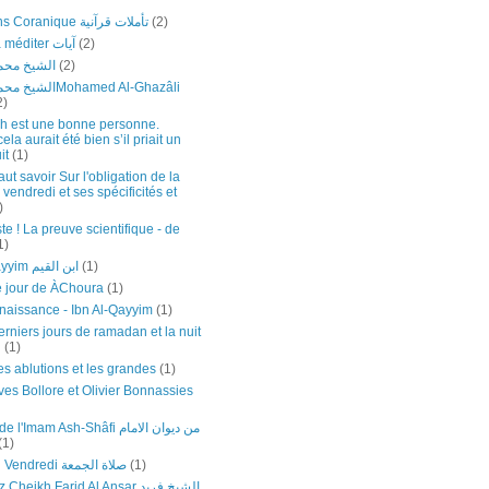
(2)
Réflexions Coranique تأملات قرآنية
(2)
Versets à méditer آيات
(2)
الشيخ محمد
الشيخ محمد الغزاليi
2)
h est une bonne personne.
a aurait été bien s’il priait un
it
(1)
faut savoir Sur l'obligation de la
 vendredi et ses spécificités et
)
te ! La preuve scientifique - de
1)
(1)
Ibn Al-Qayyim ابن القيم
e jour de ÀChoura
(1)
naissance - Ibn Al-Qayyim
(1)
rniers jours de ramadan et la nuit
n
(1)
es ablutions et les grandes
(1)
ves Bollore et Olivier Bonnassies
Poèmes de l'Imam Ash-Shâfi من
(1)
(1)
Prière du Vendredi صلاة الجمعة
Regardez Cheikh Farid Al Ansar