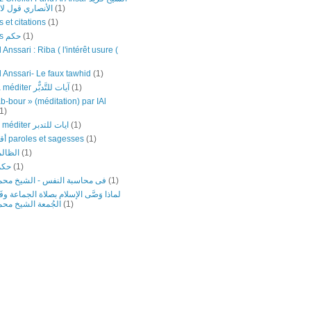
(1)
الأنصاري قول لا إل
 et citations
(1)
(1)
Sagesses حكم
 Anssari : Riba ( l'intérêt usure (
l Anssari- Le faux tawhid
(1)
(1)
Versets à méditer آيات للتَّدبٌّر
b-bour » (méditation) par IAl
1)
(1)
versets ‎à ‎méditer ‎ايات ‏للتدبر
(1)
أقوال وحكم paroles et sagesses
(1)
الظالم
(1)
حكم
(1)
فى محاسبة النفس - الشيخ محمد
لماذا وَصَّى الإسلام بصلاة الجماعة وف
(1)
الجُمعة الشيخ محم