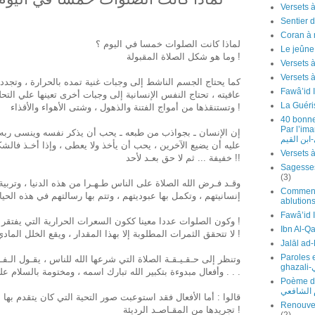
Sentier d
Coran à 
لماذا كانت الصلوات خمسا في اليوم ؟
Le jeûn
وما هو شكل الصلاة المقبولة !
Versets 
كما يحتاج الجسم الناشط إلى وجبات غنية تمده بالحرارة ، وتجدد 
Fawâ’id 
عافيته ، تحتاج النفس الإنسانية إلى وجبات أخرى تعينها علي التح
La Guéri
وتستنقذها من أمواج الفتنة والذهول ، وشتى الأهواء والأقذاء !
40 bonne
ون فائدة للصلاة
إن الإنسان ـ بجواذب من طبعه ـ يحب أن يذكر نفسه وينسى ربه
ابن القيم
عليه أن يضيع الآخرين ، يحب أن يأخذ ولا يعطى ، وإذا أخـذ فالش
خفيفة ... ثم لا حق بعـد لأحد !!
(3)
وقـد فـرض الله الصلاة على الناس طـهـرا من هذه الدنيا ، وتربي
Comment 
إنسانيتهم ، وتكمل بها عبوديتهم ، وتتم بها رسالتهم في هذه الحياة
ablutions
وكون الصلوات عددا معينا ككون السعرات الحرارية التي يفتقر إليها الجسم عددا معينا !
Ibn Al-Q
لا تتحقق الثمرات المطلوبة إلا بهذا المقدار ، ويقع الخلل المادي والأدبي بمقدار هنا وهناك !
Paroles 
وتنظر إلى حـقـيـقـة الصلاة التي شرعها الله للناس ، يقـول الـفـق
ي
وأفعال مبدوءة بتكبير الله تبارك اسمه ، ومختومة بالسلام على عباد الله جميعا . . .
Po من ديوان
م الشافعي
قالوا : أما الأفعال فقد استوعبت صور التحية التي كان يتقدم به
Renouvel
تجريدها من المقـاصـد الرديئة !