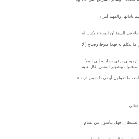
جاء في السنة أن المرء لا يكتب له
ما يتكلم به فهذا هبوط وضياع { لا
اج روحي يرقى بصاحبه إلى الملأ
ا مـحـوا ، وتطهـر النفس، قال عليه
« أرأيتم لو أن بـبـاب أحـد كـم نـهـرا يغتسل فيه كل يوم خمس مرات ، ما تقولون أيبقى ذلك من درنه
هم الشيطان، فهل ييأسون من تسام