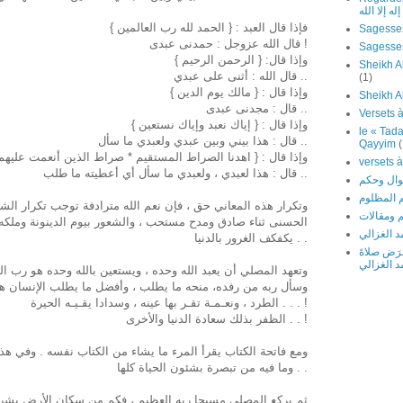
ه إلا الله
فإذا قال العبد : { الحمد لله رب العالمين }
Sagesses
قال الله عزوجل : حمدنی عبدی !
وإذا قال: { الرحمن الرحيم }
Sheikh Al
قال الله : أثنى على عبدي ..
(1)
وإذا قال : { مالك يوم الدين }
Sheikh A
قال : مجدنی عبدی ..
وإذا قال : { إياك نعبد وإياك نستعين }
le « Tada
قال : هذا بيني وبين عبدي ولعبدي ما سأل ..
Qayyim
(
وإذا قال : { اهدنا الصراط المستقيم * صراط الذين أنعمت عليهم
قال : هذا لعبدي ، ولعبدي ما سأل أي أعطيته ما طلب ..
 المظلوم
وتكرار هذه المعاني حق ، فإن نعم الله مترادفة توجب تكرار الشكر
 ومقالات
الحسنى ثناء صادق ومدح مستحب ، والشعور بيوم الدينونة وملك
 الغزالي
يكفكف الغرور بالدنيا . .
َرَض صلاةَ
د الغزالي
وتعهد المصلي أن يعبد الله وحده ، ويستعين بالله وحده هو رب ال
وسأل ربه من رفده، منحه ما يطلب ، وأفضل ما يطلب الإنسان هدى 
الطرد ، ونعـمـة تقـر بها عينه ، وسدادا يقـيـه الحيرة . . . !
الظفر بذلك سعادة الدنيا والأخرى . . !
ومع فاتحة الكتاب يقرأ المرء ما يشاء من الكتاب نفسه . وفي هذه 
وما فيه من تبصرة بشئون الحياة كلها . .
ثم يركع المصلى مسبحا ربه العظيم ، فكم من سكان الأرض يشرك