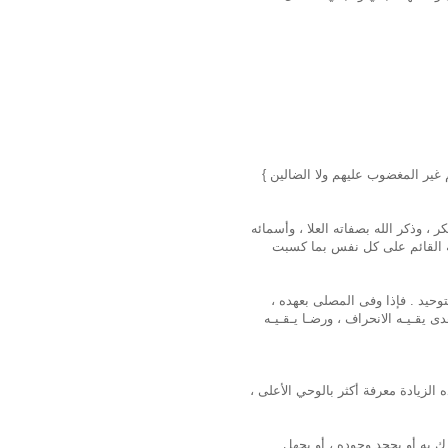
 غير المغضوب عليهم ولا الضالين }
 ، وذكر الله بصفاته العلا ، وأسمائه
ه القائم على كل نفس بما كسبت
توحيد . فإذا وفى المصلى بعهده ،
يقـيـه الانحراف ، ورضـا يـقـيـه
الزيادة معرفة أكثر بالوحي الأعلى ،
 به أو يجحد وجوده ، أو يجهل