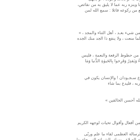
 وینزه ربه عما لا يليق به من نقائص،
ع من ركوعه قائلا : سمع الله لمن
« اللهم ربنا لك الحمد ملء السموات وملء الأرض وملء ما بينهما من شيء بعـد ، أهل الثناء والمجد ،
ما منعت ، ولا ينفع ذا الجد منك الجده
نيا من حظوظ الرفعة والنعمة ، فليس
ِرُ وَفَرِحوا بِالحَيوٰةِ الدُّنيا وَمَا
ع سـجـودان ! والإنسان يكون في
 من أفعال وأقوال تحيات لوجهه الكريم
رسالة العظمى لقاء ما علم وربّى
 الصلاة ، وسائر الشرائع التي جاء بها