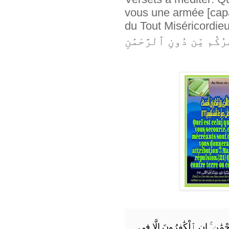
vous une armée [capa
du Tout Miséricordieux ? ... ر: أَمَّنْ هَٰذَا
إِنِ ٱلْكَٰفِرُونَ إِلَّا فِى
ۚ
ْمَٰنِ