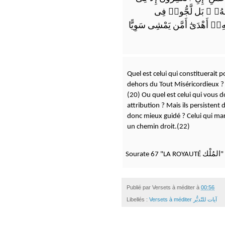
بَل لَّجُّوا۟ فِى
ۚ
َىٰ وَجْهِهِۦٓ أَهْدَىٰٓ أَمَّن يَمْشِى سَوِيًّا
Quel est celui qui constituerait
dehors du Tout Miséricordieux ? 
(20) Ou quel est celui qui vous d
attribution ? Mais ils persistent 
donc mieux guidé ? Celui qui mar
un chemin droit.(22)
Sourate 67 "LA ROYAUTÉ المُلْك"
Publié par
Versets à méditer
à
00:56
Libellés :
Versets à méditer آيات للتّدبُّر