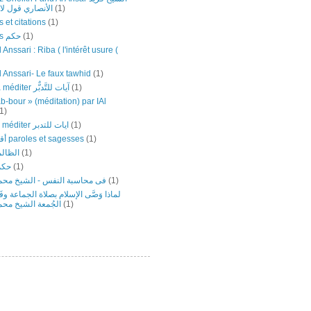
الأنصاري قول لا إل
(1)
 et citations
(1)
Sagesses حكم
(1)
 Anssari : Riba ( l'intérêt usure (
l Anssari- Le faux tawhid
(1)
Versets à méditer آيات للتَّدبٌّر
(1)
b-bour » (méditation) par IAl
1)
versets ‎à ‎méditer ‎ايات ‏للتدبر
(1)
أقوال وحكم paroles et sagesses
(1)
الظالم
(1)
حكم
(1)
فى محاسبة النفس - الشيخ محمد
(1)
لماذا وَصَّى الإسلام بصلاة الجماعة وف
الجُمعة الشيخ محم
(1)