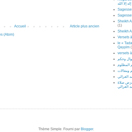
ه إلا الله
Sagesses
Sheikh Al
(1)
Accueil
Article plus ancien
Sheikh A
es (Atom)
le « Tada
Qayyim
(
 المظلوم
 ومقالات
 الغزالي
َرَض صلاةَ
د الغزالي
Thème Simple. Fourni par
Blogger
.