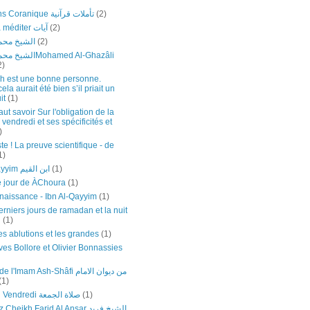
Réflexions Coranique تأملات قرآنية
(2)
Versets à méditer آيات
(2)
الشيخ محمد
(2)
اMohamed Al-Ghazâli
2)
h est une bonne personne.
a aurait été bien s’il priait un
it
(1)
faut savoir Sur l'obligation de la
 vendredi et ses spécificités et
)
te ! La preuve scientifique - de
1)
Ibn Al-Qayyim ابن القيم
(1)
e jour de ÀChoura
(1)
naissance - Ibn Al-Qayyim
(1)
rniers jours de ramadan et la nuit
n
(1)
es ablutions et les grandes
(1)
ves Bollore et Olivier Bonnassies
mam Ash-Shâfi من ديوان الامام
(1)
Prière du Vendredi صلاة الجمعة
(1)
eikh Farid Al Ansar الشيخ فريد