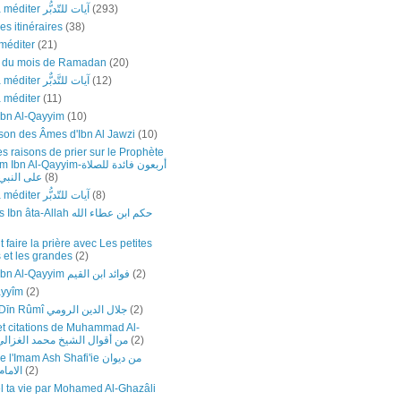
Versets à méditer آيات للتّدبُّر
(293)
es itinéraires
(38)
méditer
(21)
e du mois de Ramadan
(20)
Versets à méditer آيات للتَّدبٌّر
(12)
à méditer
(11)
Ibn Al-Qayyim
(10)
son des Âmes d'Ibn Al Jawzi
(10)
s raisons de prier sur le Prophète
Al-Qayyim-أربعون فائدة للصلاة
على النبي-
(8)
Versets à méditer آيات للتّدبُّر
(8)
Sagesses Ibn âta-Allah حكم ابن عطاء الله
faire la prière avec Les petites
 et les grandes
(2)
Fawâ’id Ibn Al-Qayyim فوائد ابن القيم
(2)
ayyîm
(2)
Jalāl ad-Dīn Rûmî جلال الدين الرومي
(2)
et citations de Muhammad Al-
hazali-من أقوال الشيخ محمد الغزالي
(2)
Imam Ash Shafi'ie من ديوان
الاما
(2)
 ta vie par Mohamed Al-Ghazâli