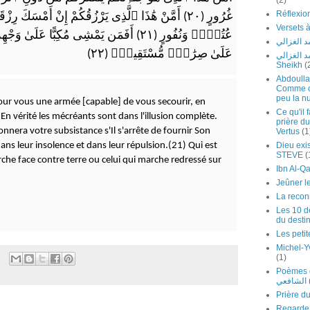
(2)
غُرُورٍ (٢٠) أَمَّنْ هَٰذَا ٱلَّذِى يَرْزُقُكُمْ إِنْ أَمْسَكَ رِزْقَهُۥ
عُتُوٍّۢ وَنُفُورٍ (٢١) أَفَمَن يَمْشِى مُكِبًّا عَل
 الغزالي
عَلَىٰ صِرَٰطٍۢ مُّسْتَقِيمٍۢ (٢٢)
لشيخ محمد الغزالي
Sheikh
(
Abdoulla
Comme cel
peu la nu
 pour vous une armée [capable] de vous secourir, en
Ce qu'il 
En vérité les mécréants sont dans l'illusion complète.
prière du
onnera votre subsistance s'Il s'arrête de fournir Son
Vertus
(1
Dieu exis
dans leur insolence et dans leur répulsion.(21) Qui est
STEVE
(
che face contre terre ou celui qui marche redressé sur
Jeûner l
La recon
Les 10 de
du desti
Les petit
Michel-Y
(1)
Poèmes de l'I
الشافعي
Regardez Ch