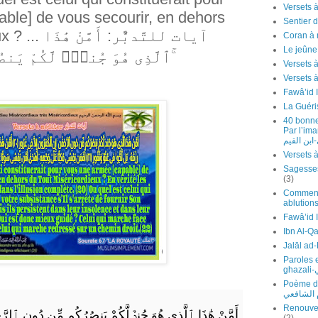
ble] de vous secourir, en dehors
Sentier d
آيات للتَّدبٌّ
Coran à 
Le jeûn
ٱلَّذِى هُوَ جُندٌۭ لَّكُمْ يَنصُرُكُم مِّن دُونِ ٱلرَّحْمَٰنِ ۚ
Versets 
Fawâ’id 
La Guéri
40 bonne
Par l’imam Ibn 
ابن القيم
(3)
Comment 
ablutions
Ibn Al-Q
Paroles 
g
Poème de l'
م الشافعي
Renouvel
أَمَّنْ هَٰذَا ٱلَّذِى هُوَ جُندٌۭ لَّكُمْ يَنصُرُكُم مِّن دُونِ ٱلرَّح