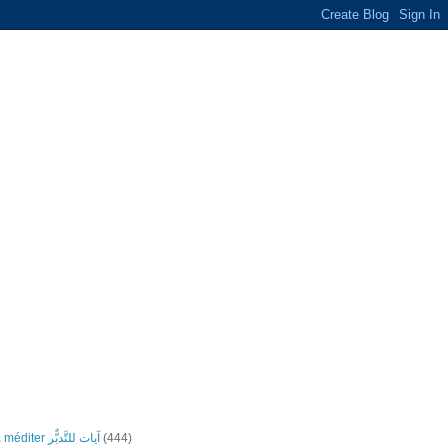
Versets à méditer آيات للتَّدبٌّر
(444)