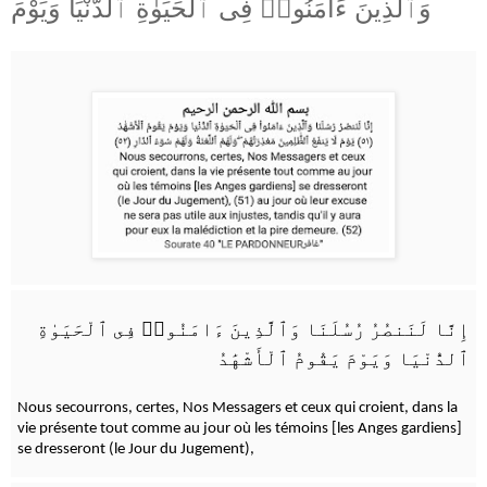
وَٱلَّذِينَ ءَامَنُوا۟ فِى ٱلْحَيَوٰةِ ٱلدُّنْيَا وَيَوْمَ
إِنَّا لَنَنصُرُ رُسُلَنَا وَٱلَّذِينَ ءَامَنُوا۟ فِى ٱلْحَيَوٰةِ
ٱلدُّنْيَا وَيَوْمَ يَقُومُ ٱلْأَشْهَٰدُ
Nous secourrons, certes, Nos Messagers et ceux qui croient, dans la
vie présente tout comme au jour où les témoins [les Anges gardiens]
se dresseront (le Jour du Jugement),