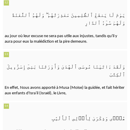
52
وَلَهُمُ ٱللَّعْنَةُ
ۖ
يَوْمَ لَا يَنفَعُ ٱلظَّٰلِمِينَ مَعْذِرَتُهُمْ
وَلَهُمْ سُوٓءُ ٱلدَّارِ
au jour où leur excuse ne sera pas utile aux injustes, tandis qu'il y
aura pour eux la malédiction et la pire demeure.
53
وَلَقَدْ ءَاتَيْنَا مُوسَى ٱلْهُدَىٰ وَأَوْرَثْنَا بَنِىٓ إِسْرَٰٓءِيلَ
ٱلْكِتَٰبَ
En effet, Nous avons apporté à Musa (Moïse) la guidée, et fait hériter
aux enfants d'Israʾil (Israël), le Livre,
54
هُدًۭى وَذِكْرَىٰ لِأُو۟لِى ٱلْأَلْبَٰبِ