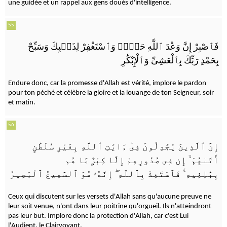
une guidée et un rappel aux gens doués d'intelligence.
55
فَٱصْبِرْ إِنَّ وَعْدَ ٱللَّهِ حَقٌّۭ وَٱسْتَغْفِرْ لِذَنۢبِكَ وَسَبِّحْ
بِحَمْدِ رَبِّكَ بِٱلْعَشِىِّ وَٱلْإِبْكَٰرِ
Endure donc, car la promesse d'Allah est vérité, implore le pardon
pour ton péché et célèbre la gloire et la louange de ton Seigneur, soir
et matin.
56
إِنَّ ٱلَّذِينَ يُجَٰدِلُونَ فِىٓ ءَايَٰتِ ٱللَّهِ بِغَيْرِ سُلْطَٰنٍ
إِن فِى صُدُورِهِمْ إِلَّا كِبْرٌۭ مَّا هُم
ۙ
أَتَىٰهُمْ
إِنَّهُۥ هُوَ ٱلسَّمِيعُ ٱلْبَصِيرُ
ۖ
فَٱسْتَعِذْ بِٱللَّهِ
ۚ
بِبَٰلِغِيهِ
Ceux qui discutent sur les versets d'Allah sans qu'aucune preuve ne
leur soit venue, n'ont dans leur poitrine qu'orgueil. Ils n'atteindront
pas leur but. Implore donc la protection d'Allah, car c'est Lui
l'Audient, le Clairvoyant.