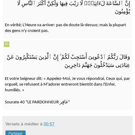
إِنَّ ٱلسَّاعَةَ لَءَاتِيَةٌۭ لَّا رَيْبَ فِيهَا وَلَٰكِنَّ أَكْثَرَ ٱلنَّاسِ لَا
يُؤْمِنُونَ
En vérité; L'Heure va arriver: pas de doute là-dessus; mais la plupart
des gens n'y croient pas.
60
إِنَّ ٱلَّذِينَ يَسْتَكْبِرُونَ عَنْ
ۚ
وَقَالَ رَبُّكُمُ ٱدْعُونِىٓ أَسْتَجِبْ لَكُمْ
عِبَادَتِى سَيَدْخُلُونَ جَهَنَّمَ دَاخِرِينَ
Et votre Seigneur dit: « Appelez-Moi, Je vous répondrai. Ceux qui, par
orgueil, se refusent à M'adorer entreront bientôt dans l'Enfer,
humiliés. »
Sourate 40 "LE PARDONNEUR غافٍر"
Versets à méditer
à
00:57
Partager