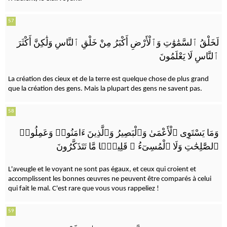
57
لَخَلْقُ ٱلسَّمَٰوَٰتِ وَٱلْأَرْضِ أَكْبَرُ مِنْ خَلْقِ ٱلنَّاسِ وَلَٰكِنَّ أَكْثَرَ
ٱلنَّاسِ لَا يَعْلَمُونَ
La création des cieux et de la terre est quelque chose de plus grand
que la création des gens. Mais la plupart des gens ne savent pas.
58
وَمَا يَسْتَوِى ٱلْأَعْمَىٰ وَٱلْبَصِيرُ وَٱلَّذِينَ ءَامَنُوا۟ وَعَمِلُوا۟
قَلِيلًۭا مَّا تَتَذَكَّرُونَ
ۚ
ٱلصَّٰلِحَٰتِ وَلَا ٱلْمُسِىٓءُ
L'aveugle et le voyant ne sont pas égaux, et ceux qui croient et
accomplissent les bonnes œuvres ne peuvent être comparés à celui
qui fait le mal. C'est rare que vous vous rappeliez !
59