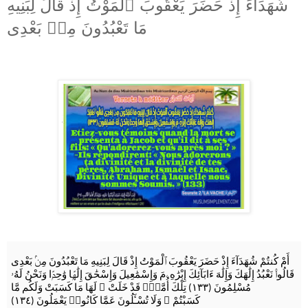
شُهَدَآءَ إِذْ حَضَرَ يَعْقُوبَ ٱلْمَوْتُ إِذْ قَالَ لِبَنِيهِ
مَا تَعْبُدُونَ مِنۢ بَعْدِى
أَمْ كُنتُمْ شُهَدَآءَ إِذْ حَضَرَ يَعْقُوبَ ٱلْمَوْتُ إِذْ قَالَ لِبَنِيهِ مَا تَعْبُدُونَ مِنۢ بَعْدِى
قَالُوا۟ نَعْبُدُ إِلَٰهَكَ وَإِلَٰهَ ءَابَآئِكَ إِبْرَٰهِۦمَ وَإِسْمَٰعِيلَ وَإِسْحَٰقَ إِلَٰهًۭا وَٰحِدًۭا وَنَحْنُ لَهُۥ
لَهَا مَا كَسَبَتْ وَلَكُم مَّا
ۖ
مُسْلِمُونَ (١٣٣) تِلْكَ أُمَّةٌۭ قَدْ خَلَتْ
وَلَا تُسْـَٔلُونَ عَمَّا كَانُوا۟ يَعْمَلُونَ (١٣٤)
ۖ
كَسَبْتُمْ