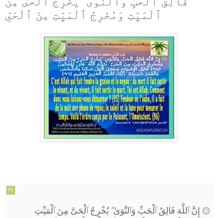
فَالِقُ ٱلْحَبِّ وَٱلنَّوَىٰ ۖ يُخْرِجُ ٱلْحَىَّ مِنَ
ٱلْمَيِّتِ وَمُخْرِجُ ٱلْمَيِّتِ مِنَ ٱلْحَىِّ
95
يُخْرِجُ ٱلْحَىَّ مِنَ ٱلْمَيِّتِ
ۖ
۞ إِنَّ ٱللَّهَ فَالِقُ ٱلْحَبِّ وَٱلنَّوَىٰ