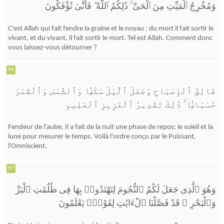
فَأَنَّىٰ تُؤْفَكُونَ
ۖ
ذَٰلِكُمُ ٱللَّهُ
ۚ
وَمُخْرِجُ ٱلْمَيِّتِ مِنَ ٱلْحَىِّ
C'est Allah qui fait fendre la graine et le noyau : du mort il fait sortir le
vivant, et du vivant, il fait sortir le mort. Tel est Allah. Comment donc
vous laissez-vous détourner ?
96
فَالِقُ ٱلْإِصْبَاحِ وَجَعَلَ ٱلَّيْلَ سَكَنًۭا وَٱلشَّمْسَ وَٱلْقَمَرَ
ذَٰلِكَ تَقْدِيرُ ٱلْعَزِيزِ ٱلْعَلِيمِ
ۚ
حُسْبَانًۭا
Fendeur de l'aube, Il a fait de la nuit une phase de repos; le soleil et la
lune pour mesurer le temps. Voilà l'ordre conçu par le Puissant,
l'Omniscient.
97
وَهُوَ ٱلَّذِى جَعَلَ لَكُمُ ٱلنُّجُومَ لِتَهْتَدُوا۟ بِهَا فِى ظُلُمَٰتِ ٱلْبَرِّ
قَدْ فَصَّلْنَا ٱلْءَايَٰتِ لِقَوْمٍۢ يَعْلَمُونَ
ۗ
وَٱلْبَحْرِ