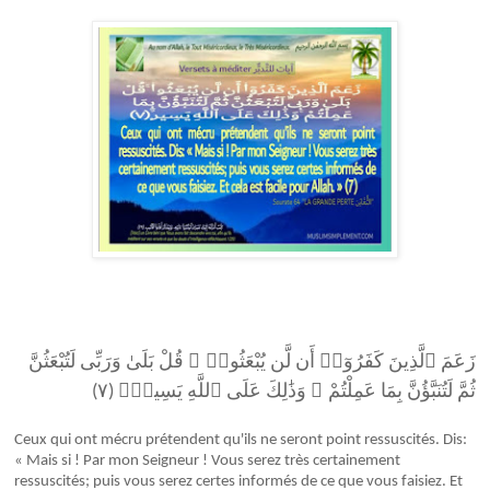
قُلْ بَلَىٰ وَرَبِّى لَتُبْعَثُنَّ
ۚ
زَعَمَ ٱلَّذِينَ كَفَرُوٓا۟ أَن لَّن يُبْعَثُوا۟
وَذَٰلِكَ عَلَى ٱللَّهِ يَسِيرٌۭ (٧)
ۚ
ثُمَّ لَتُنَبَّؤُنَّ بِمَا عَمِلْتُمْ
Ceux qui ont mécru prétendent qu'ils ne seront point ressuscités. Dis:
« Mais si ! Par mon Seigneur ! Vous serez très certainement
ressuscités; puis vous serez certes informés de ce que vous faisiez. Et