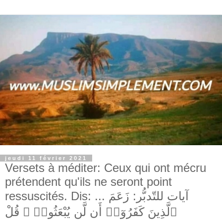
jeudi 11 février 2021
Versets à méditer: Ceux qui ont mécru
prétendent qu'ils ne seront point
ressuscités. Dis: ... آيات للتّدبُّر: زَعَمَ
ٱلَّذِينَ كَفَرُوٓا۟ أَن لَّن يُبْعَثُوا۟ ۚ قُلْ