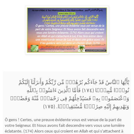
يَٰٓأَيُّهَا ٱلنَّاسُ قَدْ جَآءَكُم بُرْهَٰنٌۭ مِّن رَّبِّكُمْ وَأَنزَلْنَآ إِلَيْكُمْ
نُورًۭا مُّبِينًۭا (١٧٤)
فَأَمَّا ٱلَّذِينَ ءَامَنُوا۟ بِٱللَّهِ
وَٱعْتَصَمُوا۟ بِهِۦ فَسَيُدْخِلُهُمْ فِى رَحْمَةٍۢ مِّنْهُ وَفَضْلٍۢ
وَيَهْدِيهِمْ إِلَيْهِ صِرَٰطًۭا مُّسْتَقِيمًۭا. (١٧٥)
Ô gens ! Certes, une preuve évidente vous est venue de la part de
votre Seigneur. Et Nous avons fait descendre vers vous une lumière
éclatante. (174) Alors ceux qui croient en Allah et qui s'attachent à