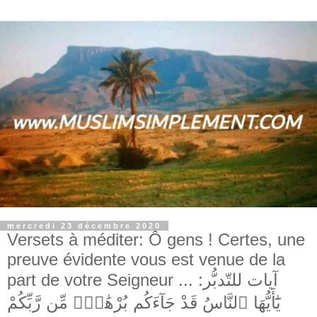
mercredi 23 décembre 2020
Versets à méditer: Ô gens ! Certes, une
preuve évidente vous est venue de la
part de votre Seigneur ... آيات للتّدبُّر:
يَٰٓأَيُّهَا ٱلنَّاسُ قَدْ جَآءَكُم بُرْهَٰنٌۭ مِّن رَّبِّكُمْ