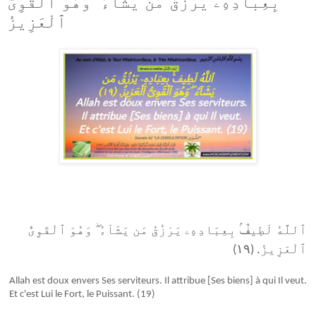
بِعِبَادِهِۦ يَرْزُقُ مَن يَشَآءُ ۖ وَهُوَ ٱلْقَوِىُّ
ٱلْعَزِيزُ
وَهُوَ ٱلْقَوِىُّ
ۖ
ٱللَّهُ لَطِيفٌۢ بِعِبَادِهِۦ يَرْزُقُ مَن يَشَآءُ
ٱلْعَزِيزُ. (١٩)
Allah est doux envers Ses serviteurs. Il attribue [Ses biens] à qui Il veut.
Et c'est Lui le Fort, le Puissant. (19)