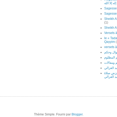
ه إلا الله
Sagesses
Sheikh Al
(1)
Sheikh A
le « Tada
Qayyim
(
 المظلوم
 ومقالات
 الغزالي
َرَض صلاةَ
د الغزالي
Thème Simple. Fourni par
Blogger
.