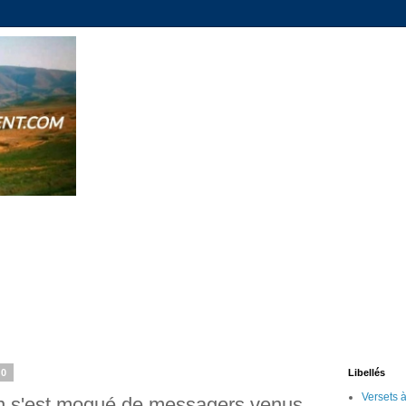
20
Libellés
On s'est moqué de messagers venus