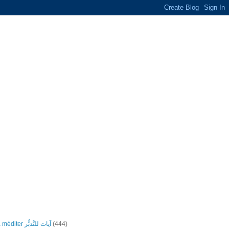
Versets à méditer آيات للتَّدبٌّر
(444)