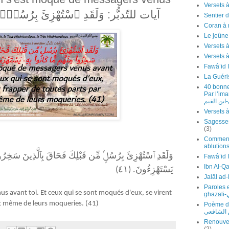
آيات للتّدبُّر: وَلَقَدِ ٱسْتُهْزِئَ بِرُسُلٍۢ مِّن قَبْلِك
Sentier d
Coran à 
Le jeûn
Versets 
Fawâ’id 
La Guéri
40 bonne
Par l’imam Ibn 
ابن القيم
(3)
Comment 
ablutions
وَلَقَدِ ٱسْتُهْزِئَ بِرُسُلٍۢ مِّن قَبْلِكَ فَحَاقَ بِٱلَّذِينَ سَخِرُوا۟
Ibn Al-Q
يَسْتَهْزِءُونَ. (٤١)
Paroles 
s avant toi. Et ceux qui se sont moqués d'eux, se virent
g
et même de leurs moqueries. (41)
Poème de l'
م الشافعي
Renouvel