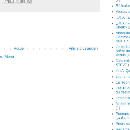
(2)
 الغزالي
لشيخ محمد الغزالي
Sheikh
(
Abdoulla
Comme cel
peu la nu
Ce qu'il 
Accueil
Article plus ancien
prière du
Vertus
(1
es (Atom)
Dieu exis
STEVE
(
Jeûner l
La recon
Les 10 de
du desti
Les petit
Michel-Y
(1)
Poèmes de l'I
الشافعي
Regardez Ch