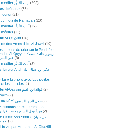
Versets à méditer آيات للتّدبُّر
(293)
es itinéraires
(38)
méditer
(21)
e du mois de Ramadan
(20)
Versets à méditer آيات للتَّدبٌّر
(12)
à méditer
(11)
Ibn Al-Qayyim
(10)
son des Âmes d'Ibn Al Jawzi
(10)
s raisons de prier sur le Prophète
Al-Qayyim-أربعون فائدة للصلاة
على النبي-
(8)
Versets à méditer آيات للتّدبُّر
(8)
Sagesses Ibn âta-Allah حكم ابن عطاء الله
faire la prière avec Les petites
 et les grandes
(2)
Fawâ’id Ibn Al-Qayyim فوائد ابن القيم
(2)
ayyîm
(2)
Jalāl ad-Dīn Rûmî جلال الدين الرومي
(2)
et citations de Muhammad Al-
hazali-من أقوال الشيخ محمد الغزالي
(2)
Imam Ash Shafi'ie من ديوان
الاما
(2)
 ta vie par Mohamed Al-Ghazâli