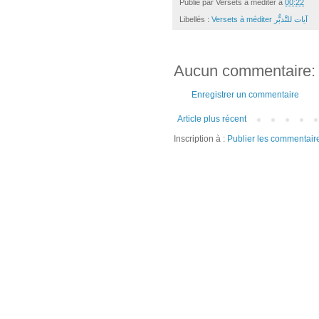
Publié par
Versets à méditer
à
00:22
Libellés :
Versets à méditer آيات للتَّدبٌّر
Aucun commentaire:
Enregistrer un commentaire
Article plus récent
Inscription à :
Publier les commentair