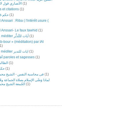
الأنصاري قول لا إل
(1)
 et citations
(1)
Sagesses حكم
(1)
 Anssari : Riba ( l'intérêt usure (
l Anssari- Le faux tawhid
(1)
Versets à méditer آيات للتَّدبٌّر
(1)
b-bour » (méditation) par IAl
1)
versets ‎à ‎méditer ‎ايات ‏للتدبر
(1)
أقوال وحكم paroles et sagesses
(1)
الظالم
(1)
حكم
(1)
فى محاسبة النفس - الشيخ محمد
(1)
لماذا وَصَّى الإسلام بصلاة الجماعة وف
الجُمعة الشيخ محم
(1)