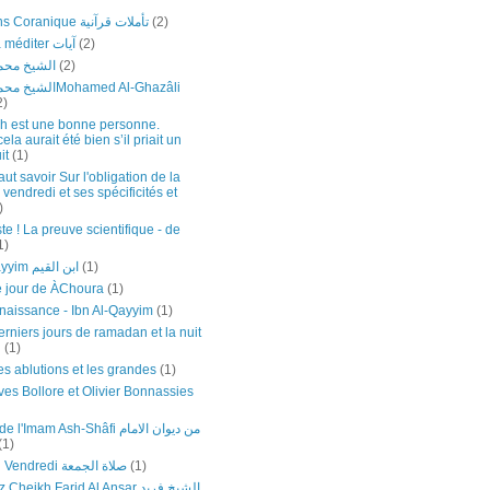
Réflexions Coranique تأملات قرآنية
(2)
Versets à méditer آيات
(2)
الشيخ محمد
(2)
اMohamed Al-Ghazâli
2)
h est une bonne personne.
a aurait été bien s’il priait un
it
(1)
faut savoir Sur l'obligation de la
 vendredi et ses spécificités et
)
te ! La preuve scientifique - de
1)
Ibn Al-Qayyim ابن القيم
(1)
e jour de ÀChoura
(1)
naissance - Ibn Al-Qayyim
(1)
rniers jours de ramadan et la nuit
n
(1)
es ablutions et les grandes
(1)
ves Bollore et Olivier Bonnassies
mam Ash-Shâfi من ديوان الامام
(1)
Prière du Vendredi صلاة الجمعة
(1)
eikh Farid Al Ansar الشيخ فريد