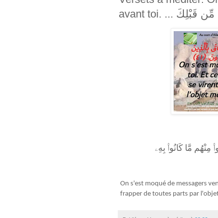
avant toi. ... َ
 مِنْهُم مَّا كَانُوا۟ بِهِۦ
On s'est moqué de messagers venu
frapper de toutes parts par l'obj