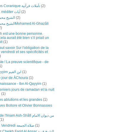
Réflexions Coranique تأملات قرآنية
(2)
Versets à méditer آيات
(2)
الشيخ محمد
(2)
اMohamed Al-Ghazâli
2)
h est une bonne personne.
a aurait été bien s’il priait un
it
(1)
faut savoir Sur l'obligation de la
 vendredi et ses spécificités et
)
te ! La preuve scientifique - de
1)
Ibn Al-Qayyim ابن القيم
(1)
e jour de ÀChoura
(1)
naissance - Ibn Al-Qayyim
(1)
rniers jours de ramadan et la nuit
n
(1)
es ablutions et les grandes
(1)
ves Bollore et Olivier Bonnassies
mam Ash-Shâfi من ديوان الامام
(1)
Prière du Vendredi صلاة الجمعة
(1)
eikh Farid Al Ansar الشيخ فريد