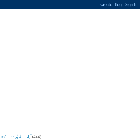
Versets à méditer آيات للتَّدبٌّر
(444)