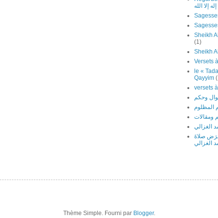
ه إلا الله
Sagesses
Sheikh Al
(1)
Sheikh A
le « Tada
Qayyim
(
 المظلوم
 ومقالات
 الغزالي
َرَض صلاةَ
د الغزالي
Thème Simple. Fourni par
Blogger
.