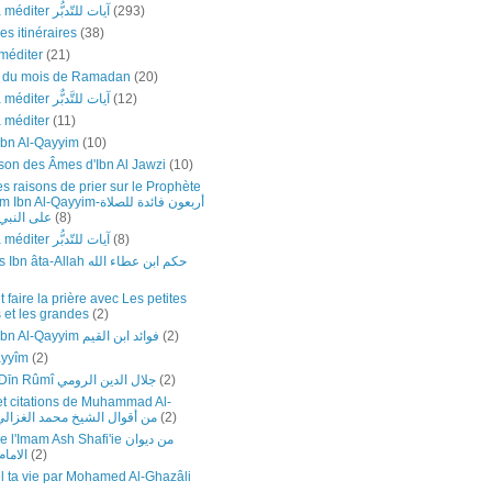
Versets à méditer آيات للتّدبُّر
(293)
es itinéraires
(38)
méditer
(21)
e du mois de Ramadan
(20)
Versets à méditer آيات للتَّدبٌّر
(12)
à méditer
(11)
Ibn Al-Qayyim
(10)
son des Âmes d'Ibn Al Jawzi
(10)
s raisons de prier sur le Prophète
Al-Qayyim-أربعون فائدة للصلاة
على النبي-
(8)
Versets à méditer آيات للتّدبُّر
(8)
Sagesses Ibn âta-Allah حكم ابن عطاء الله
faire la prière avec Les petites
 et les grandes
(2)
Fawâ’id Ibn Al-Qayyim فوائد ابن القيم
(2)
ayyîm
(2)
Jalāl ad-Dīn Rûmî جلال الدين الرومي
(2)
et citations de Muhammad Al-
hazali-من أقوال الشيخ محمد الغزالي
(2)
Imam Ash Shafi'ie من ديوان
الاما
(2)
 ta vie par Mohamed Al-Ghazâli