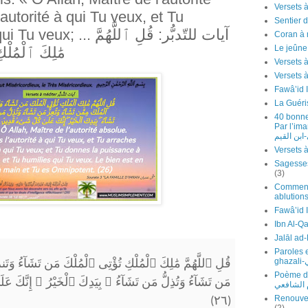
autorité à qui Tu veux, et Tu
Sentier d
آيات للتّدبُّر: قُلِ ٱللَّهُم
Coran à 
Le jeûn
مَٰلِكَ ٱلْمُلْك
Versets 
Fawâ’id 
La Guéri
40 bonne
Par l’imam Ibn 
ابن القيم
(3)
Comment 
ablutions
Ibn Al-Q
Paroles 
g
قُلِ ٱللَّهُمَّ مَٰلِكَ ٱلْمُلْكِ تُؤْتِى ٱلْمُلْكَ مَن تَشَآءُ وَتَنزِ
Poème de l'
إِنَّكَ .
ۖ
بِيَدِكَ ٱلْخَيْرُ
ۖ
مَن تَشَآءُ وَتُذِلُّ مَن تَشَآءُ
م الشافعي
Renouvel
(٢٦)