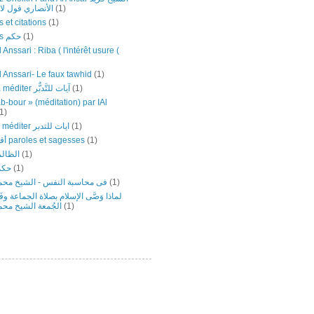
الأنصاري قول لا إل
(1)
 et citations
(1)
Sagesses حكم
(1)
 Anssari : Riba ( l'intérêt usure (
l Anssari- Le faux tawhid
(1)
Versets à méditer آيات للتَّدبٌّر
(1)
b-bour » (méditation) par IAl
1)
versets ‎à ‎méditer ‎ايات ‏للتدبر
(1)
أقوال وحكم paroles et sagesses
(1)
الظالم
(1)
حكم
(1)
فى محاسبة النفس - الشيخ محمد
(1)
لماذا وَصَّى الإسلام بصلاة الجماعة وف
الجُمعة الشيخ محم
(1)