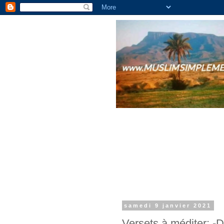
samedi 9 janvier 2021
Versets à méditer: -Di