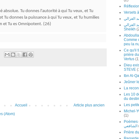
(2)
ité absolue. Tu donnes l'autorité à qui Tu veux, et Tu
 et Tu donnes la puissance à qui Tu veux, et Tu humilies
 الغزالي
in et Tu es Omnipotent. (26)
لشيخ محمد الغزالي
Sheikh
(
Abdoulla
Comme cel
peu la nu
Ce qu'il 
prière du
Vertus
(1
Dieu exis
STEVE
(
Jeûner l
La recon
Les 10 de
du desti
Les petit
Accueil
Article plus ancien
Michel-Y
es (Atom)
(1)
Poèmes de l'I
الشافعي
Regardez Ch