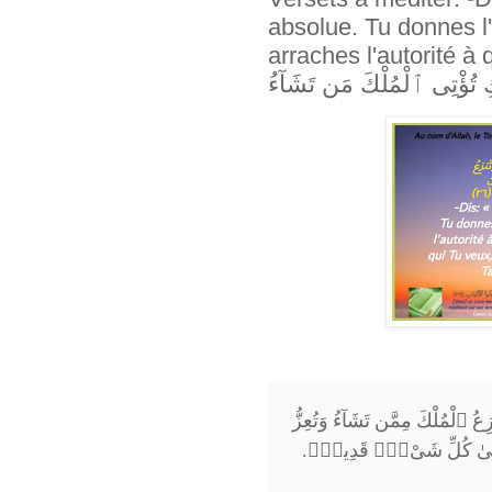
absolue. Tu donnes l'
arraches l'autorité à qui Tu veux; ... َّ
ِ تُؤْتِى ٱلْمُلْكَ مَن تَشَآءُ
عُ ٱلْمُلْكَ مِمَّن تَشَآءُ وَتُعِزُّ
عَلَىٰ كُلِّ شَىْءٍۢ قَدِيرٌۭ