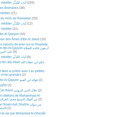
Versets à méditer آيات للتّدبُّر
(293)
es itinéraires
(38)
méditer
(21)
e du mois de Ramadan
(20)
Versets à méditer آيات للتَّدبٌّر
(12)
à méditer
(11)
Ibn Al-Qayyim
(10)
son des Âmes d'Ibn Al Jawzi
(10)
s raisons de prier sur le Prophète
Al-Qayyim-أربعون فائدة للصلاة
على النبي-
(8)
Versets à méditer آيات للتّدبُّر
(8)
Sagesses Ibn âta-Allah حكم ابن عطاء الله
faire la prière avec Les petites
 et les grandes
(2)
Fawâ’id Ibn Al-Qayyim فوائد ابن القيم
(2)
ayyîm
(2)
Jalāl ad-Dīn Rûmî جلال الدين الرومي
(2)
et citations de Muhammad Al-
hazali-من أقوال الشيخ محمد الغزالي
(2)
Imam Ash Shafi'ie من ديوان
الاما
(2)
 ta vie par Mohamed Al-Ghazâli