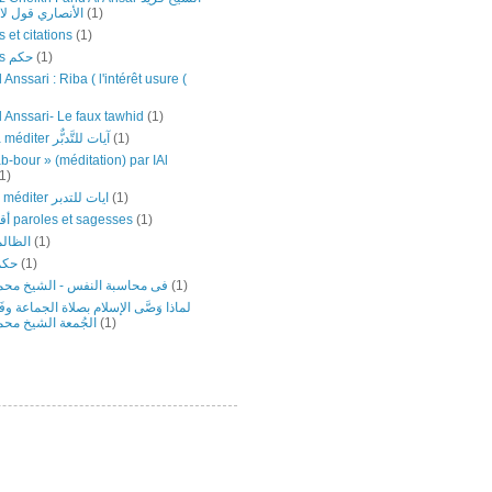
الأنصاري قول لا إل
(1)
 et citations
(1)
Sagesses حكم
(1)
 Anssari : Riba ( l'intérêt usure (
l Anssari- Le faux tawhid
(1)
Versets à méditer آيات للتَّدبٌّر
(1)
b-bour » (méditation) par IAl
1)
versets ‎à ‎méditer ‎ايات ‏للتدبر
(1)
أقوال وحكم paroles et sagesses
(1)
الظالم
(1)
حكم
(1)
فى محاسبة النفس - الشيخ محمد
(1)
لماذا وَصَّى الإسلام بصلاة الجماعة وف
الجُمعة الشيخ محم
(1)