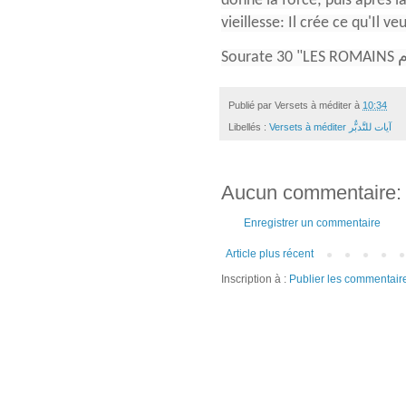
donne la force; puis après la 
vieillesse: Il crée ce qu'Il v
Publié par
Versets à méditer
à
10:34
Libellés :
Versets à méditer آيات للتَّدبٌّر
Aucun commentaire:
Enregistrer un commentaire
Article plus récent
Inscription à :
Publier les commentair