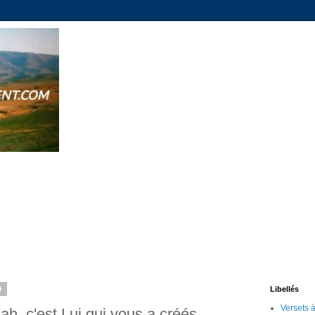
0
Libellés
lah, c'est Lui qui vous a créés