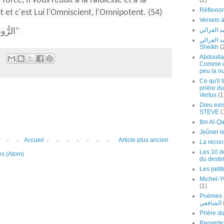
force, Il vous réduit à la faiblesse et à la
(2)
eut et c'est Lui l'Omniscient, l'Omnipotent. (54)
 الغزالي
Sourate 30 "LES ROMAINS الرُّوم"
لشيخ محمد الغزالي
Sheikh
(
Abdoulla
Comme cel
peu la nu
Ce qu'il 
prière du
Vertus
(1
Dieu exis
STEVE
(
Jeûner l
Accueil
Article plus ancien
La recon
Les 10 de
es (Atom)
du desti
Les petit
Michel-Y
(1)
Poèmes de l'I
الشافعي
Regardez Ch