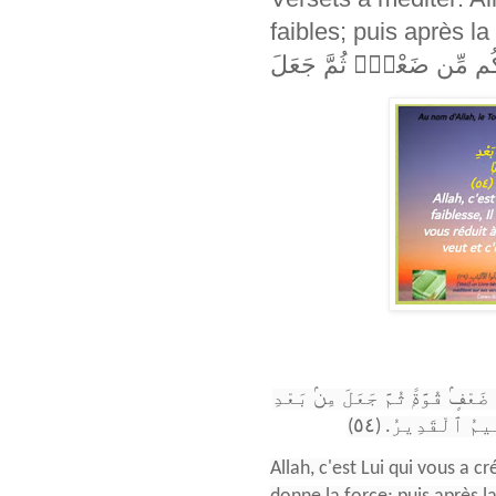
faibles; puis après la faiblesse, ... َّذِى
كُم مِّن ضَعْفٍۢ ثُمَّ جَعَلَ
ْفٍۢ قُوَّةًۭ ثُمَّ جَعَلَ مِنۢ بَعْدِ
يمُ ٱلْقَدِيرُ. (٥٤
Allah, c'est Lui qui vous a cr