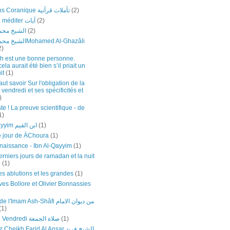
Réflexions Coranique تأملات قرآنية
(2)
Versets à méditer آيات
(2)
الشيخ محمد
(2)
اMohamed Al-Ghazâli
2)
h est une bonne personne.
a aurait été bien s’il priait un
it
(1)
faut savoir Sur l'obligation de la
 vendredi et ses spécificités et
)
te ! La preuve scientifique - de
1)
Ibn Al-Qayyim ابن القيم
(1)
e jour de ÀChoura
(1)
naissance - Ibn Al-Qayyim
(1)
rniers jours de ramadan et la nuit
n
(1)
es ablutions et les grandes
(1)
ves Bollore et Olivier Bonnassies
mam Ash-Shâfi من ديوان الامام
(1)
Prière du Vendredi صلاة الجمعة
(1)
eikh Farid Al Ansar الشيخ فريد