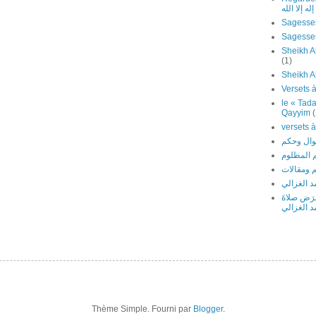
ه إلا الله
Sagesses
Sheikh Al
(1)
Sheikh A
le « Tada
Qayyim
(
 المظلوم
 ومقالات
 الغزالي
َرَض صلاةَ
د الغزالي
Thème Simple. Fourni par
Blogger
.