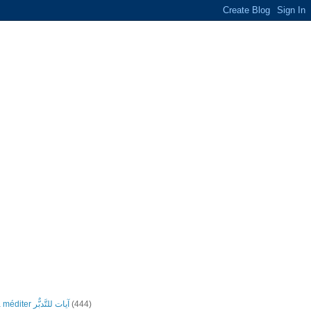
Versets à méditer آيات للتَّدبٌّر
(444)