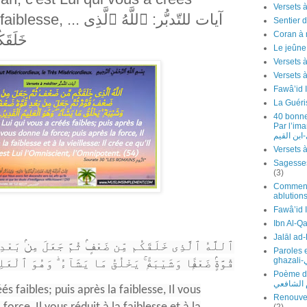
آيات للتّدبُّر: ٱللَّهُ ٱل
Sentier d
Coran à 
خَلَقَ
Le jeûn
Versets 
Fawâ’id 
La Guéri
40 bonne
Par l’imam Ibn 
ابن القيم
(3)
Comment 
ablutions
Ibn Al-Q
ٱللَّهُ ٱلَّذِى خَلَقَكُم مِّن ضَعْفٍۢ ثُمَّ جَعَلَ مِنۢ بَعْدِ ضَع
Paroles 
g
وَهُوَ ٱلْعَلِ)
ۖ
يَخْلُقُ مَا يَشَآءُ
ۚ
قُوَّةٍۢ ضَعْفًۭا وَشَيْبَةًۭ
Poème de l'
م الشافعي
éés faibles; puis après la faiblesse, Il vous
Renouvel