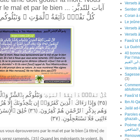
t par le bien ... آيات للتّدبُّر:
Sentier d
كُلُّ نَفْسٍۢ ذَآئِقَةُ ٱلْمَوْتِ ۗ وَنَبْلُوكُم 
Coran à 
Le jeûn
Versets 
Fawâ’id 
La Guéri
40 bonne
Par l’imam Ibn 
ابن القيم
(3)
Comment 
ablutions
كُلُّ نَفْسٍۢ ذَآئِقَةُ ٱلْمَوْتِ
وَنَبْلُوكُم بِٱلشَّرِّ وَٱلْ
ۗ
Ibn Al-Q
٣٥) وَإِذَا رَءَاكَ ٱلَّذِينَ كَفَرُوٓا۟ إِن يَتَّخِذُونَكَ إِلَّا هُزُوً
وَهُم بِذِكْرِ ٱلرَّحْمَٰنِ هُمْ كَٰفِرُونَ. (٣٦) خُلِقَ ٱلْإِنسَٰنُ مِنْ عَجَلٍۢ
Paroles 
ءَايَٰتِى فَلَا تَسْتَعْجِلُونِ. (٣٧)
g
Poème de l'
م الشافعي
s vous éprouverons par le mal et par le bien [à titre] de
Renouvel
us serez ramenés. (35)
Quand les mécréants te voient, ils