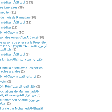
Versets à méditer آيات للتّدبُّر
(293)
es itinéraires
(38)
méditer
(21)
e du mois de Ramadan
(20)
Versets à méditer آيات للتَّدبٌّر
(12)
à méditer
(11)
Ibn Al-Qayyim
(10)
son des Âmes d'Ibn Al Jawzi
(10)
s raisons de prier sur le Prophète
Al-Qayyim-أربعون فائدة للصلاة
على النبي-
(8)
Versets à méditer آيات للتّدبُّر
(8)
Sagesses Ibn âta-Allah حكم ابن عطاء الله
faire la prière avec Les petites
 et les grandes
(2)
Fawâ’id Ibn Al-Qayyim فوائد ابن القيم
(2)
ayyîm
(2)
Jalāl ad-Dīn Rûmî جلال الدين الرومي
(2)
et citations de Muhammad Al-
hazali-من أقوال الشيخ محمد الغزالي
(2)
Imam Ash Shafi'ie من ديوان
الاما
(2)
 ta vie par Mohamed Al-Ghazâli