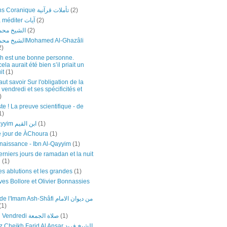
Réflexions Coranique تأملات قرآنية
(2)
Versets à méditer آيات
(2)
الشيخ محمد
(2)
اMohamed Al-Ghazâli
2)
h est une bonne personne.
a aurait été bien s’il priait un
it
(1)
faut savoir Sur l'obligation de la
 vendredi et ses spécificités et
)
te ! La preuve scientifique - de
1)
Ibn Al-Qayyim ابن القيم
(1)
e jour de ÀChoura
(1)
naissance - Ibn Al-Qayyim
(1)
rniers jours de ramadan et la nuit
n
(1)
es ablutions et les grandes
(1)
ves Bollore et Olivier Bonnassies
mam Ash-Shâfi من ديوان الامام
(1)
Prière du Vendredi صلاة الجمعة
(1)
eikh Farid Al Ansar الشيخ فريد