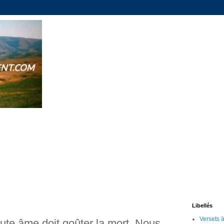
Libellés
oute âme doit goûter la mort. Nous