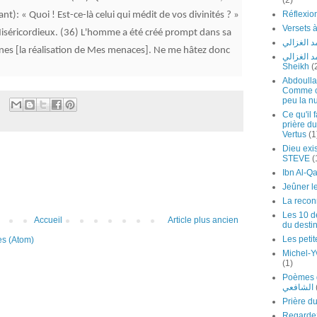
(2)
nt): « Quoi ! Est-ce-là celui qui médit de vos divinités ? »
Miséricordieux. (36)
L'homme a été créé prompt dans sa
 الغزالي
nes [la réalisation de Mes menaces]. Ne me hâtez donc
لشيخ محمد الغزالي
Sheikh
(
Abdoulla
Comme cel
peu la nu
Ce qu'il 
prière du
Vertus
(1
Dieu exis
STEVE
(
Jeûner l
La recon
Les 10 de
Accueil
Article plus ancien
du desti
Les petit
es (Atom)
Michel-Y
(1)
Poèmes de l'I
الشافعي
Regardez Ch