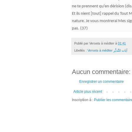
ne te prennent qu'en dérision (disa
Et ils nient [tout] rappel du Tout 
nature. Je vous montrerai Mes sig
pas. (37)
Publié par
Versets à méditer
à
01:41
Libellés :
Versets à méditer آيات للتَّدبٌّر
Aucun commentaire:
Enregistrer un commentaire
Article plus récent
Inscription à :
Publier les commentair