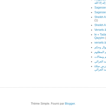
ه إلا الله
Sagesses
Sheikh Al
(1)
Sheikh A
le « Tada
Qayyim
(
 المظلوم
 ومقالات
 الغزالي
َرَض صلاةَ
د الغزالي
Thème Simple. Fourni par
Blogger
.