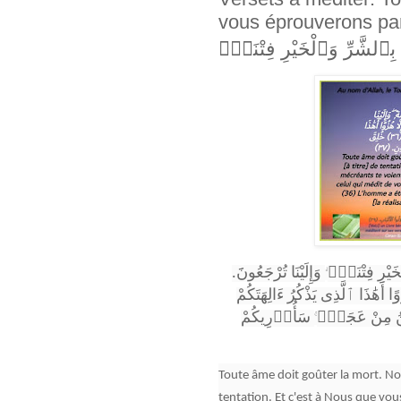
vous éprouverons par le mal e
بِٱلشَّرِّ وَٱلْخَيْرِ فِتْنَةًۭ
خَيْرِ فِتْنَةًۭ
وَإِلَيْنَا تُرْجَعُونََ.
ۖ
(ا أَهَٰذَا ٱلَّذِى يَذْكُرُ ءَالِهَتَكُمْ
سَأُو۟رِيكُمْ
ۚ
Toute âme doit goûter la mort. Nou
tentation. Et c'est à Nous que vo