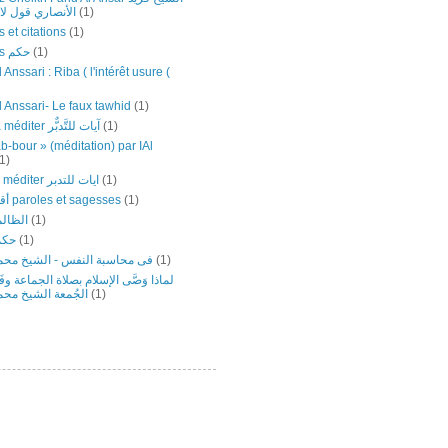
الأنصاري قول لا إل
(1)
 et citations
(1)
Sagesses حكم
(1)
 Anssari : Riba ( l'intérêt usure (
l Anssari- Le faux tawhid
(1)
Versets à méditer آيات للتَّدبٌّر
(1)
b-bour » (méditation) par IAl
1)
versets ‎à ‎méditer ‎ايات ‏للتدبر
(1)
أقوال وحكم paroles et sagesses
(1)
الظالم
(1)
حكم
(1)
فى محاسبة النفس - الشيخ محمد
(1)
لماذا وَصَّى الإسلام بصلاة الجماعة وف
الجُمعة الشيخ محم
(1)